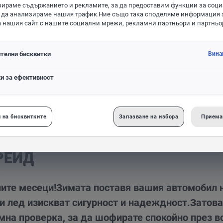
игурирайте желания модел
ираме съдържанието и рекламите, за да предоставим функции за соц
 да анализираме нашия трафик.Ние също така споделяме информация 
а нашия сайт с нашите социални мрежи, рекламни партньори и партньо
ерка за налични резервни
телни бисквитки
Вина
части и аксесоари
и за ефективност
обила
 на бисквитките
Запазване на избора
Приема
РЕЙД
ните месеци!Зимата поставя вашия автомобил 
 и лед изискват сигурност и надеждност.Затова
мна проверка, за да шофирате спокойно през в