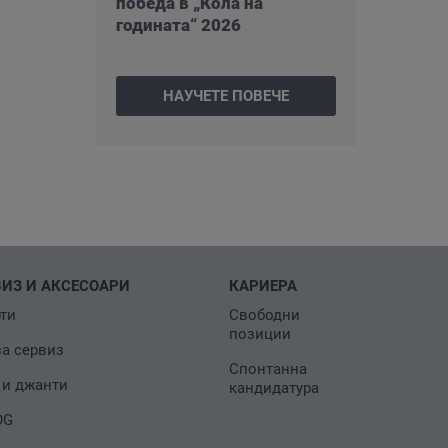
победа в „Кола на
годината“ 2026
НАУЧЕТЕ ПОВЕЧЕ
ВИЗ И АКСЕСОАРИ
КАРИЕРА
ти
Свободни
позиции
за сервиз
Спонтанна
 и джанти
кандидатура
OG