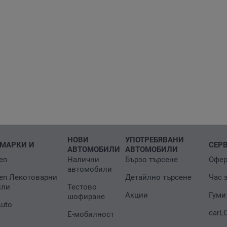
НОВИ
УПОТРЕБЯВАНИ
МАРКИ И
СЕР
АВТОМОБИЛИ
АВТОМОБИЛИ
en
Налични
Бързо търсене
Офер
автомобили
en Лекотоварни
Детайлно търсене
Час 
или
Тестово
Акции
Гуми
шофиране
Auto
carL
Е-мобилност