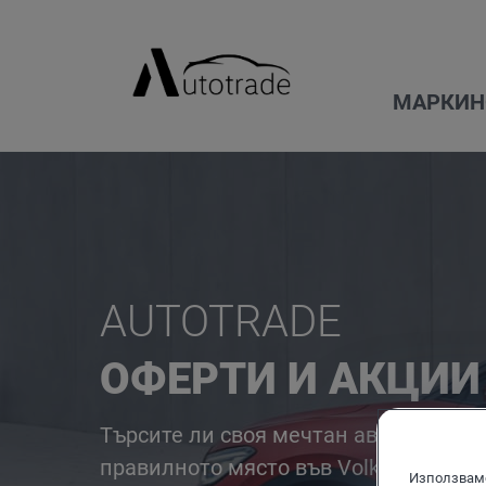
МАРКИ
Н
AUTOTRADE
V
ОФЕРТИ И АКЦИИ
Налични автомобили
Бързо търсене
Volkswagen
Преглед
Оферти
Търсите ли своя мечтан автомобил? 
правилното място във Volkswagen. О
Тестово шофиране
Използваме