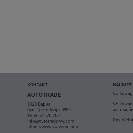
КОНТАКТ
НАШИТЕ 
Volkswag
AUTOTRADE
Volkswag
9023 Варна
автомоб
бул. Трети Март №59
+359 52 570 700
Das Welt
info@autotrade-vw.com
https://www.vw-varna.com