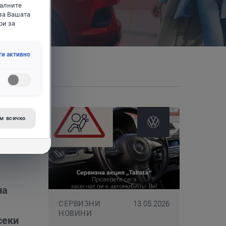
иалните
за Вашата
ри за
ги активно
м всичко
на
СЕРВИЗНИ
13.05.2026
НОВИНИ
секи