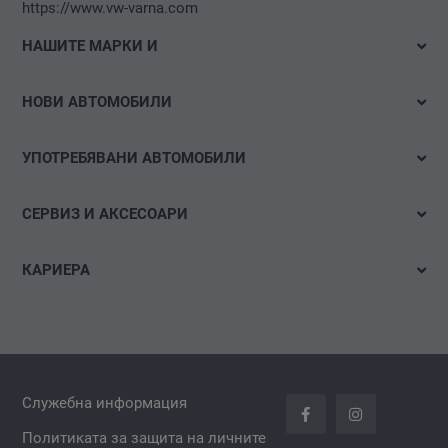
https://www.vw-varna.com
НАШИТЕ МАРКИ И
Volkswagen
НОВИ АВТОМОБИЛИ
Volkswagen Лекотоварни автомобили
Налични автомобили
Das WeltAuto
УПОТРЕБЯВАНИ АВТОМОБИЛИ
Тестово шофиране
Бързо търсене
Е-мобилност
СЕРВИЗ И АКСЕСОАРИ
Детайлно търсене
Оферти и акции
Оферти
Акции
КАРИЕРА
Конфигуриране
Час за сервиз
Свободни позиции
Гуми и джанти
Спонтанна кандидатура
carLOG
Аксесоари за автомобил
Служебна информация
Проверка за налични резервни части и аксесоари
Политиката за защита на личните