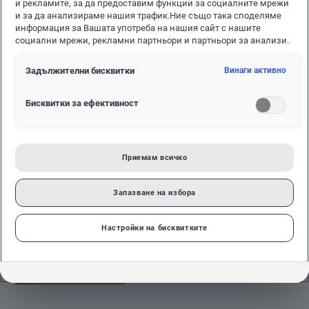
и рекламите, за да предоставим функции за социалните мрежи
и за да анализираме нашия трафик.Ние също така споделяме
информация за Вашата употреба на нашия сайт с нашите
социални мрежи, рекламни партньори и партньори за анализи.
Задължителни бисквитки
Винаги активно
Бисквитки за ефективност
СЕРВИЗНИ НОВИНИ
СЕРВИЗНА АКЦИЯ С ОБРАТНО
Приемам всичко
ПОВИКВАНЕ „ВЪЗДУШНИ
ВЪЗГЛАВНИЦИ TAKATA“
Запазване на избора
Глобалната сервизна акция, свързана с въздушни
възглавници Takata, засяга и определени модели на
Настройки на бисквитките
Volkswagen.
НАУЧЕТЕ ПОВЕЧЕ