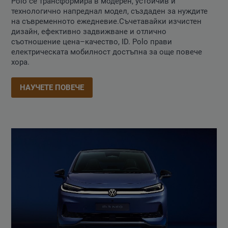
Polo се трансформира в модерен, устойчив и
технологично напреднал модел, създаден за нуждите
на съвременното ежедневие.Съчетавайки изчистен
дизайн, ефективно задвижване и отлично
съотношение цена–качество, ID. Polo прави
електрическата мобилност достъпна за още повече
хора.
НАУЧЕТЕ ПОВЕЧЕ