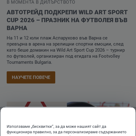
В МОМЕНТА В ДИЛЪРСТВОТО
АВТОТРЕЙД ПОДКРЕПИ WILD ART SPORT
CUP 2026 – ПРАЗНИК НА ФУТВОЛЕЯ ВЪВ
ВАРНА
На 11 и 12 юли плаж Аспарухово във Варна се
превърна в арена на зрелищни спортни емоции, след
като беше домакин на Wild Art Sport Cup 2026 – турнир
по футволей, организиран под егидата на Footvolley
Tournaments Bulgaria.
НАУЧЕТЕ ПОВЕЧЕ
Използваме „бисквитки“, за да може нашият сайт да
функционира правилно, за да персонализираме съдържанието