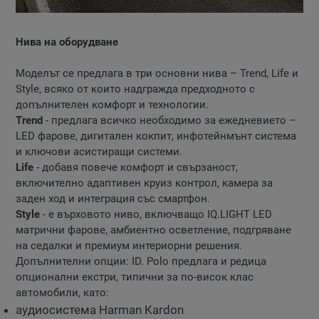
Нива на оборудване
Моделът се предлага в три основни нива – Trend, Life и
Style, всяко от които надгражда предходното с
допълнителен комфорт и технологии.
Trend
- предлага всичко необходимо за ежедневието –
LED фарове, дигитален кокпит, инфотейнмънт система
и ключови асистиращи системи.
Life
- добавя повече комфорт и свързаност,
включително адаптивен круиз контрол, камера за
заден ход и интеграция със смартфон.
Style
- е върховото ниво, включващо IQ.LIGHT LED
матрични фарове, амбиентно осветление, подгряване
на седалки и премиум интериорни решения.
Допълнителни опции: ID. Polo предлага и редица
опционални екстри, типични за по-висок клас
автомобили, като:
аудиосистема Harman Kardon