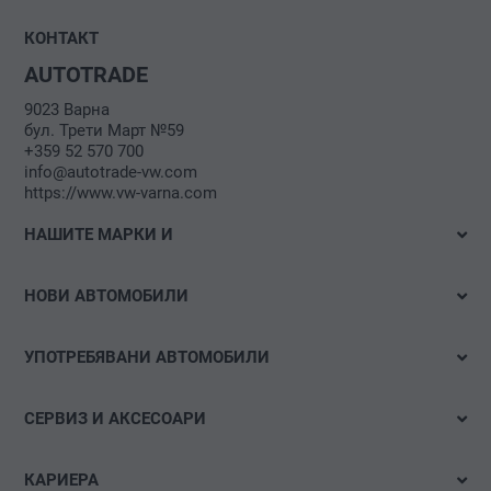
КОНТАКТ
AUTOTRADE
9023 Варна
бул. Трети Март №59
+359 52 570 700
info@autotrade-vw.com
https://www.vw-varna.com
НАШИТЕ МАРКИ И
Volkswagen
НОВИ АВТОМОБИЛИ
Volkswagen Лекотоварни автомобили
Налични автомобили
Das WeltAuto
УПОТРЕБЯВАНИ АВТОМОБИЛИ
Тестово шофиране
Бързо търсене
Е-мобилност
СЕРВИЗ И АКСЕСОАРИ
Детайлно търсене
Оферти и акции
Оферти
Акции
КАРИЕРА
Конфигуриране
Час за сервиз