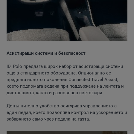
Асистиращи системи и безопасност
ID. Polo предлага широк набор от асистиращи системи
още в стандартното оборудване. Опционално се
предлага новото поколение Connected Travel Assist,
което подпомага водача при поддържане на лентата и
дистанцията, както и разпознава светофари.
Допълнително удобство осигурява управлението с
един педал, което позволява контрол на ускорението и
забавянето само чрез педала на газта.