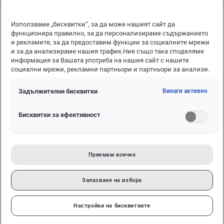
Технологии от по-висок клас – ID. Polo се предлага
опционално с Connected Travel Assist с автоматично
Използваме „бисквитки“, за да може нашият сайт да
разпознаване на светофари.
функционира правилно, за да персонализираме съдържанието
и рекламите, за да предоставим функции за социалните мрежи
и за да анализираме нашия трафик.Ние също така споделяме
информация за Вашата употреба на нашия сайт с нашите
социални мрежи, рекламни партньори и партньори за анализи.
Задължителни бисквитки
Винаги активно
Бисквитки за ефективност
Приемам всичко
Запазване на избора
Настройки на бисквитките