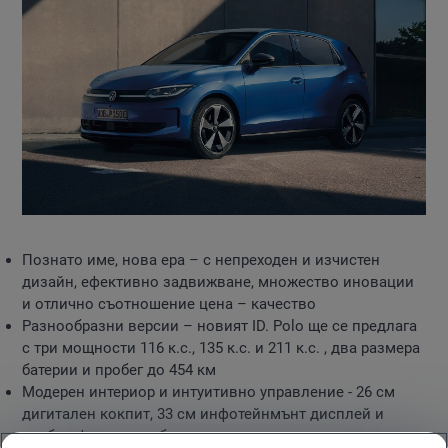
Познато име, нова ера – с непреходен и изчистен
дизайн, ефективно задвижване, множество иновации
и отлично съотношение цена – качество
Разнообразни версии – новият ID. Polo ще се предлага
с три мощности 116 к.с., 135 к.с. и 211 к.с. , два размера
батерии и пробег до 454 км
Модерен интериор и интуитивно управление - 26 см
дигитален кокпит, 33 см инфотейнмънт дисплей и
удобни физически бутони