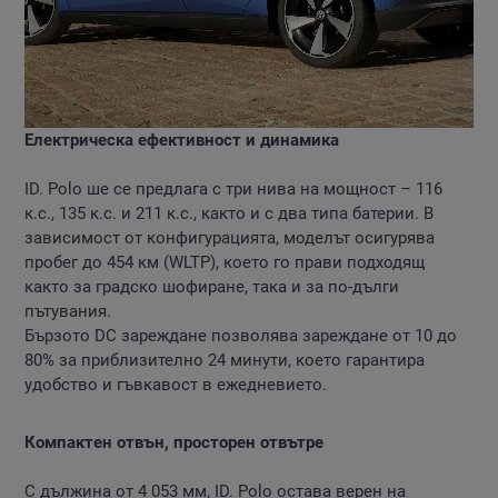
Електрическа ефективност и динамика
ID. Polo ше се предлага с три нива на мощност – 116
к.с., 135 к.с. и 211 к.с., както и с два типа батерии. В
зависимост от конфигурацията, моделът осигурява
пробег до 454 км (WLTP), което го прави подходящ
както за градско шофиране, така и за по-дълги
пътувания.
Бързото DC зареждане позволява зареждане от 10 до
80% за приблизително 24 минути, което гарантира
удобство и гъвкавост в ежедневието.
Компактен отвън, просторен отвътре
С дължина от 4 053 мм, ID. Polo остава верен на