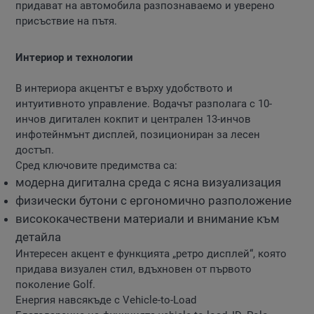
придават на автомобила разпознаваемо и уверено
присъствие на пътя.
Интериор и технологии
В интериора акцентът е върху удобството и
интуитивното управление. Водачът разполага с 10-
инчов дигитален кокпит и централен 13-инчов
инфотейнмънт дисплей, позициониран за лесен
достъп.
Сред ключовите предимства са:
модерна дигитална среда с ясна визуализация
физически бутони с ергономично разположение
висококачествени материали и внимание към
детайла
Интересен акцент е функцията „ретро дисплей“, която
придава визуален стил, вдъхновен от първото
поколение Golf.
Енергия навсякъде с Vehicle-to-Load