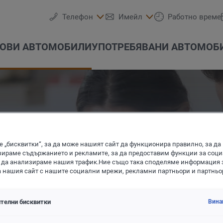
Телефон
Имейл
Работно време
ОВИ АВТОМОБИЛИ
УПОТРЕБЯВАНИ АВТОМОБ
 „бисквитки“, за да може нашият сайт да функционира правилно, за да
ираме съдържанието и рекламите, за да предоставим функции за соц
 да анализираме нашия трафик.Ние също така споделяме информация 
olkswagen Лекотоварни
Тестово шофиране
Детайлно търсене
Час за сервиз
Екип
Гуми и джанти
Е-мобилност
Das WeltAuto
Услуги
Акции
а нашия сайт с нашите социални мрежи, рекламни партньори и партньо
автомобили
автомобил само в няколко
телни бисквитки
Вина
ти на оборудване, двигател,