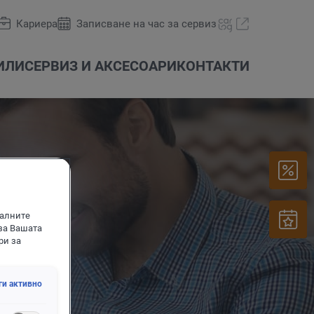
Кариера
Записване на час за сервиз
ИЛИ
СЕРВИЗ И АКСЕСОАРИ
КОНТАКТИ
иалните
за Вашата
Оферти и акции
carLOG
ри за
ги активно