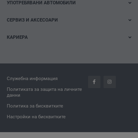
УПОТРЕБЯВАНИ АВТОМОБИЛИ
Тестово шофиране
Бързо търсене
Е-мобилност
СЕРВИЗ И АКСЕСОАРИ
Детайлно търсене
Оферти и акции
Оферти
Акции
КАРИЕРА
Конфигуриране
Час за сервиз
Свободни позиции
Гуми и джанти
Спонтанна кандидатура
carLOG
Аксесоари за автомобил
Служебна информация
Проверка за налични резервни части и аксесоари
Политиката за защита на личните
данни
Политика за бисквитките
Настройки на бисквитките