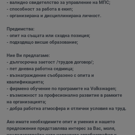
- валидно свидетелство за управление на МПС;
- способност за работа в екип;
- организирана и дисциплинирана личност.
Предимства:
- опит на същата или сходна позиция;
- подходящо висше образование;
Ние Ви предлагаме:
- дългосрочна заетост /трудов договор/;
- пет дневна работна седмица;
- възнаграждение съобразено с опита и
квалификацията;
- фирмено обучение по програмите на Volkswagen;
- възможност за професионално развитие в рамките
на организацията;
- добра работна атмосфера и отлични условия на труд.
Ако имате необходимите опит и умения и нашето
предложение представлява интерес за Вас, моля,
кандидатствайте като изпратите автобиография и