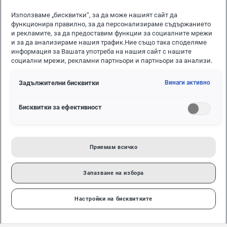
16.02.2026
Използваме „бисквитки“, за да може нашият сайт да
функционира правилно, за да персонализираме съдържанието
и рекламите, за да предоставим функции за социалните мрежи
и за да анализираме нашия трафик.Ние също така споделяме
информация за Вашата употреба на нашия сайт с нашите
социални мрежи, рекламни партньори и партньори за анализи.
Задължителни бисквитки
Винаги активно
Бисквитки за ефективност
„Автотрейд" ООД е официален представител на
Volkswagen за Североизточна България със седалище
в гр.Варна
Приемам всичко
Във връзка с дейността си фирмата търси да назначи
служител на позицията "Диагностик на МПС".
Запазване на избора
Кратко описание на отговорностите:
Настройки на бисквитките
- самостоятелно извършване на комплексна
диагностика и ремонт на ел. системите на автомобила
– регистрира повреди, анализира причините за тях и