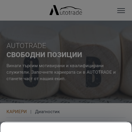
AUTOTRADE
СВОБОДНИ ПОЗИЦИИ
Винаги търсим мотивирани и квалифицирани
служители. Започнете кариерата си в AUTOTRADE и
станете част от нашия екип.
КАРИЕРИ
Диагностик