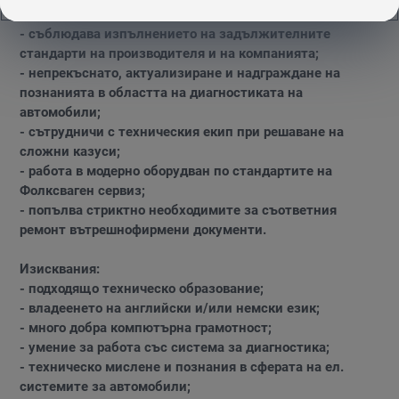
взима решения;
- съблюдава изпълнението на задължителните
стандарти на производителя и на компанията;
- непрекъснато, актуализиране и надграждане на
познанията в областта на диагностиката на
автомобили;
- сътрудничи с техническия екип при решаване на
сложни казуси;
- работа в модерно оборудван по стандартите на
Фолксваген сервиз;
- попълва стриктно необходимите за съответния
ремонт вътрешнофирмени документи.
Изисквания:
- подходящо техническо образование;
- владеенето на английски и/или немски език;
- много добра компютърна грамотност;
- умение за работа със система за диагностика;
- техническо мислене и познания в сферата на ел.
системите за автомобили;